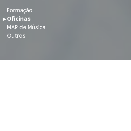
Formação
Oficinas
MAR de Música
Outros
Experiências de imersão em processos
artísticos e educativos propostas por
educadores do MAR ou realizadas em
colaboração com artistas-educadores
convidados. As atividades articulam referências
e questões vindas das atividades do museu, por
meio de processos experimentais, meios e
materiais diversos e são desenhadas de acordo
com os públicos específicos.