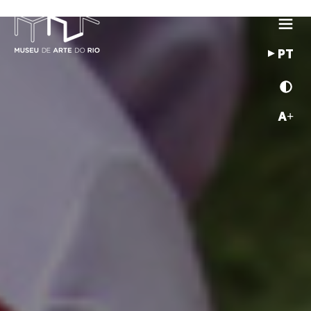
PT
A+