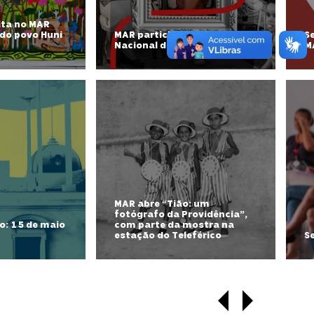
ita no MAR
 do povo Huni
MAR participa da Semana
S
Nacional de Museus 2026
M
MAR abre “Tião: um
fotógrafo da Providência”,
o: 15 de maio
com parte da mostra na
estação do Teleférico
S