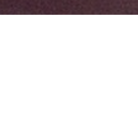
“Dança Barbot!” reúne fotos,
filmes, cenários e figurinos do
bailarino e coreógrafo que foi
referência na dança brasileira
Possibilitar que o público possa pensar o corpo e
pensar a dança é um dos desejos do Museu de
Arte do Rio (MAR) ao anunciar a sua mais nova
exposição. A mostra
Dança Barbot!
inaugura na
terça-feira, dia 15 de abril, apresentando a
trajetória e as contribuições do bailarino e
coreógrafo Rubens Barbot para a dança
contemporânea no Brasil. A exposição realizada
em parceria com o Terreiro Contemporâneo é