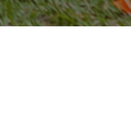
A intenção é buscar dar
ferramentas para o
desenvolvimento de um bloco de
rua, através de oficinas de
educação percussiva e história dos
ritmos afro-brasileiros.
Se liga galera! Estamos chegando na reta final
das Férias do MAR!
Mas calma que ainda temos atividades no
próximo final de semana, e para encerrar a
programação de férias em grande estilo vamos