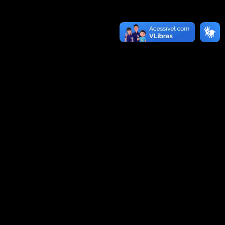
racista e
, Maria Rita